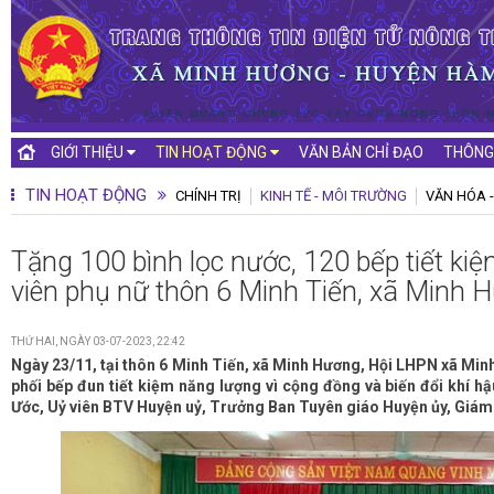
GIỚI THIỆU
TIN HOẠT ĐỘNG
VĂN BẢN CHỈ ĐẠO
THÔNG
TIN HOẠT ĐỘNG
CHÍNH TRỊ
KINH TẾ - MÔI TRƯỜNG
VĂN HÓA -
Tặng 100 bình lọc nước, 120 bếp tiết ki
viên phụ nữ thôn 6 Minh Tiến, xã Minh 
THỨ HAI, NGÀY 03-07-2023, 22:42
Ngày 23/11, tại thôn 6 Minh Tiến, xã Minh Hương, Hội LHPN xã Mi
phối bếp đun tiết kiệm năng lượng vì cộng đồng và biến đổi khí 
Ước, Uỷ viên BTV Huyện uỷ, Trưởng Ban Tuyên giáo Huyện ủy, Giám 