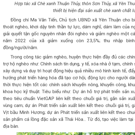
Hợp tác xã Chè xanh Thuận Thủy, thôn Sơn Thủy, xã Yên Thu
thiết bị hiện đại sản xuất chè xanh chất 
Đồng chí Ma Văn Tiến, Chủ tịch UBND xã Yên Thuận cho biế
thoát nghèo, khơi dậy tinh thần tự lực, dám nghĩ, dám làm của 
giải quyết tận gốc nguyên nhân đói nghèo và giảm nghèo một cá
năm 2022 của xã giảm xuống còn 23,5%; thu nhập bình 
đồng/người/năm.
Trong công tác giảm nghèo, huyện thực hiện đầy đủ các ch
trợ hộ nghèo như: Chính sách tín dụng, y tế, xóa nhà ở tạm, chín
xây dựng và duy trì hoạt động hiệu quả nhiều mô hình kinh tế, đ
hướng phát triển hàng hóa đã tạo cơ hội, động lực cho người dân
thời thực hiện tốt các chính sách khuyến nông, khuyến công, kh
khoa học kỹ thuật. Tiêu biểu như: Dự án hỗ trợ phát triển sả
theo tiêu chuẩn VietGAP liên kết theo chuỗi giá trị, gắn sản xu
vùng cam; dự án Phát triển sản xuất liên kết theo chuỗi giá trị, 
Vịt bầu Minh Hương; dự án Phát triển sản xuất liên kết theo chuỗi
sản phẩm cá lồng đặc sản xã Thái Hòa... Từ đó, tạo việc làm tại
địa bàn.