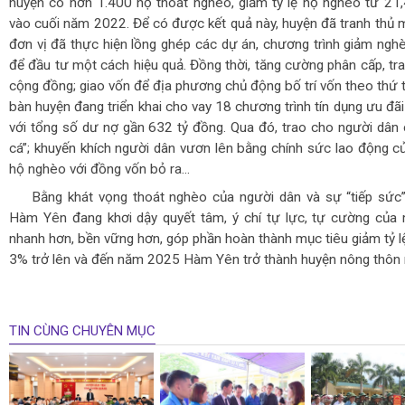
huyện có hơn 1.400 hộ thoát nghèo, giảm tỷ lệ hộ nghèo từ 
vào cuối năm 2022. Để có được kết quả này, huyện đã tranh thủ m
đơn vị đã thực hiện lồng ghép các dự án, chương trình giảm ngh
để đầu tư một cách hiệu quả. Đồng thời, tăng cường phân cấp, tr
cộng đồng; giao vốn để địa phương chủ động bố trí vốn theo thứ t
bàn huyện đang triển khai cho vay 18 chương trình tín dụng ưu đã
với tổng số dư nợ gần 632 tỷ đồng. Qua đó, trao cho người dân 
cá”; khuyến khích người dân vươn lên bằng chính sức lao động c
hộ nghèo với đồng vốn bỏ ra...
Bằng khát vọng thoát nghèo của người dân và sự “tiếp sức”
Hàm Yên đang khơi dậy quyết tâm, ý chí tự lực, tự cường của
nhanh hơn, bền vững hơn, góp phần hoàn thành mục tiêu giảm tỷ 
3% trở lên và đến năm 2025 Hàm Yên trở thành huyện nông thôn m
TIN CÙNG CHUYÊN MỤC