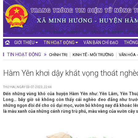
GIỚI THIỆU
TIN HOẠT ĐỘNG
VĂN BẢN CHỈ ĐẠO
THÔNG
TIN HOẠT ĐỘNG
CHÍNH TRỊ
KINH TẾ - MÔI TRƯỜNG
VĂN HÓA -
Hàm Yên khơi dậy khát vọng thoát nghè
THỨ HAI, NGÀY 03-07-2023, 22:44
Đến những vùng khó của huyện Hàm Yên như: Yên Lâm, Yên Thu
Long… bây giờ sẽ không còn thấy cái nghèo đeo đẳng như trư
những ngọn đồi để cho cỏ dại mọc, vườn bỏ không nay đã khoác lê
là màu xanh của những cánh rừng trù phú, màu vàng của vườn cây sa