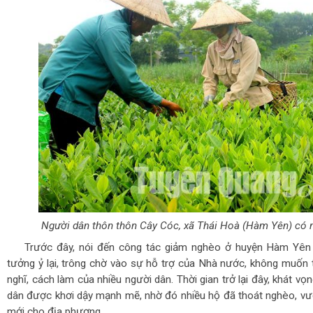
Người dân thôn thôn Cây Cóc, xã Thái Hoà (Hàm Yên) có n
Trước đây, nói đến công tác giảm nghèo ở huyện Hàm Yên g
tưởng ỷ lại, trông chờ vào sự hỗ trợ của Nhà nước, không muốn
nghĩ, cách làm của nhiều người dân. Thời gian trở lại đây, khát v
dân được khơi dậy mạnh mẽ, nhờ đó nhiều hộ đã thoát nghèo, vư
mới cho địa phương.