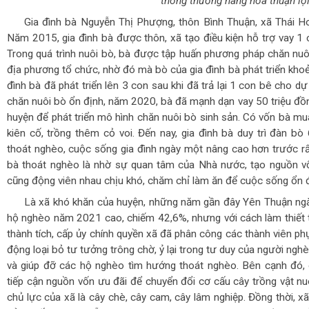
thông thương hàng hoá thuận lợi
Gia đình bà Nguyễn Thị Phượng, thôn Bình Thuận, xã Thái Ho
Năm 2015, gia đình bà được thôn, xã tạo điều kiện hỗ trợ vay 1 
Trong quá trình nuôi bò, bà được tập huấn phương pháp chăn nuôi
địa phương tổ chức, nhờ đó mà bò của gia đình bà phát triển kh
đình bà đã phát triển lên 3 con sau khi đã trả lại 1 con bê cho d
chăn nuôi bò ổn định, năm 2020, bà đã mạnh dạn vay 50 triệu đồ
huyện để phát triển mô hình chăn nuôi bò sinh sản. Có vốn bà m
kiên cố, trồng thêm cỏ voi. Đến nay, gia đình bà duy trì đàn b
thoát nghèo, cuộc sống gia đình ngày một nâng cao hơn trước r
bà thoát nghèo là nhờ sự quan tâm của Nhà nước, tạo nguồn vốn
cũng động viên nhau chịu khó, chăm chỉ làm ăn để cuộc sống ổn 
Là xã khó khăn của huyện, những năm gần đây Yên Thuận ngày 
hộ nghèo năm 2021 cao, chiếm 42,6%, nhưng với cách làm thiết 
thành tích, cấp ủy chính quyền xã đã phân công các thành viên phụ
động loại bỏ tư tưởng trông chờ, ỷ lại trong tư duy của người ngh
và giúp đỡ các hộ nghèo tìm hướng thoát nghèo. Bên cạnh đó,
tiếp cận nguồn vốn ưu đãi để chuyển đổi cơ cấu cây trồng vật nu
chủ lực của xã là cây chè, cây cam, cây lâm nghiệp. Đồng thời, x